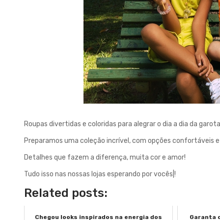
Roupas
divertidas
e
coloridas
para
alegrar
o
dia
a
dia
da
garot
Preparamos
uma
coleção
incrível
, com
opções
confortáveis
e
Detalhes
que
fazem
a
diferença
,
muita
cor
e amor!
Tudo
isso
nas
nossas
lojas
esperando
por
vocês|!
Related posts:
Chegou looks inspirados na energia dos
Garanta o