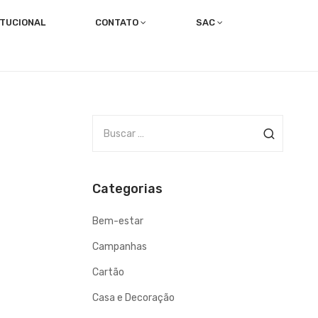
ITUCIONAL
CONTATO
SAC
Trabalhe com a gente!
Canal dos Colaboradores
B
u
s
c
Categorias
a
r
Bem-estar
p
o
Campanhas
r
Cartão
Casa e Decoração