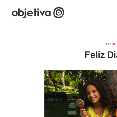
Por
Obj
Feliz D