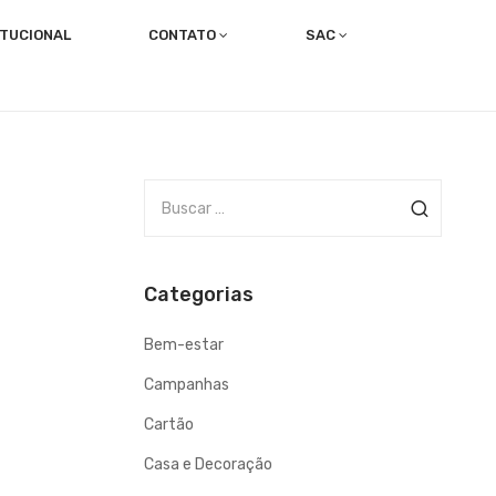
ITUCIONAL
CONTATO
SAC
Trabalhe com a gente!
Canal dos Colaboradores
B
u
s
c
Categorias
a
r
Bem-estar
p
o
Campanhas
r
Cartão
Casa e Decoração