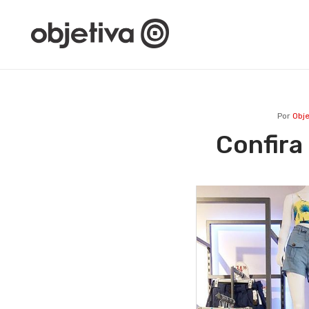
Por
Obje
Confira