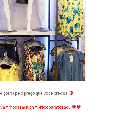
ê gosta,pelo preço que você precisa
iva
#modafashion
#precobaratoeaqui
.