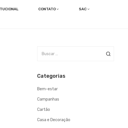
ITUCIONAL
CONTATO
SAC
Trabalhe com a gente!
Canal dos Colaboradores
B
u
s
c
Categorias
a
r
Bem-estar
p
o
Campanhas
r
Cartão
Casa e Decoração