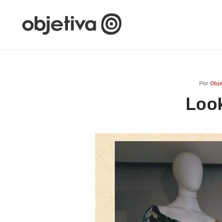
Por
Obje
Loo