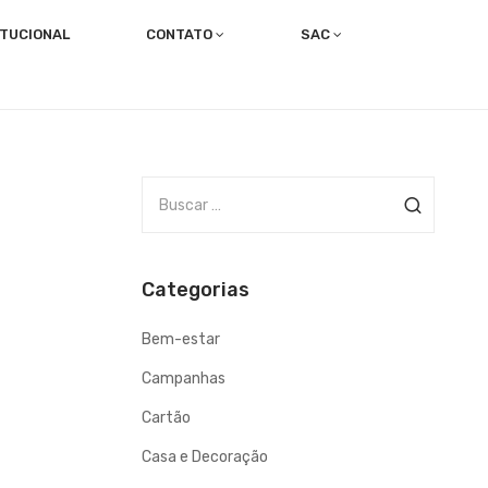
ITUCIONAL
CONTATO
SAC
Trabalhe com a gente!
Canal dos Colaboradores
B
u
s
c
Categorias
a
r
Bem-estar
p
o
Campanhas
r
Cartão
Casa e Decoração